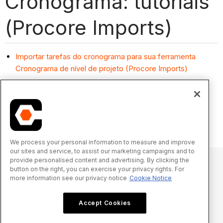
Cronograma: tutoriais
(Procore Imports)
Importar tarefas do cronograma para sua ferramenta
Cronograma de nível de projeto (Procore Imports)
Preparar tarefas do cronograma para importar para o
aplicativo Procore Imports
Atualizar as tarefas do cronograma em sua ferramenta
Cronograma de nível de projeto (Procore Imports)
We process your personal information to measure and improve
our sites and service, to assist our marketing campaigns and to
provide personalised content and advertising. By clicking the
button on the right, you can exercise your privacy rights. For
more information see our privacy notice
Cookie Notice
© 2025 Procore Technologies, Inc.
Accept Cookies
Aviso de privacidade
Termos de Serviço
procore.com
Fazer login