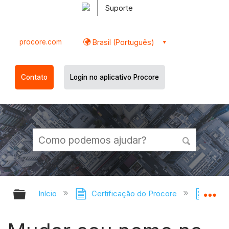
Suporte
procore.com
Brasil (Português)
Contato
Login no aplicativo Procore
Expandir/recolher hierarquia globa
Ex
Início
Certificação do Procore
Certi