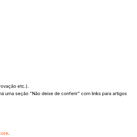
rovação etc.).
 há uma seção “Não deixe de conferir” com links para artigos
core
.