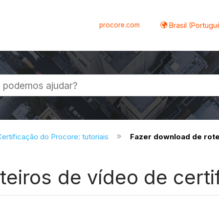
procore.com
Brasil (Portugu
al
ertificação do Procore: tutoriais
Fazer download de rote
eiros de vídeo de certi