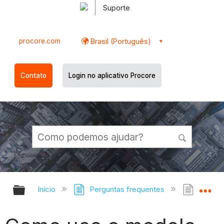
Suporte
procore.com
Brasil (Português)
Contato
Login no aplicativo Procore
Expandir/recolher hierarquia globa
Ex
Início
Perguntas frequentes
Como u