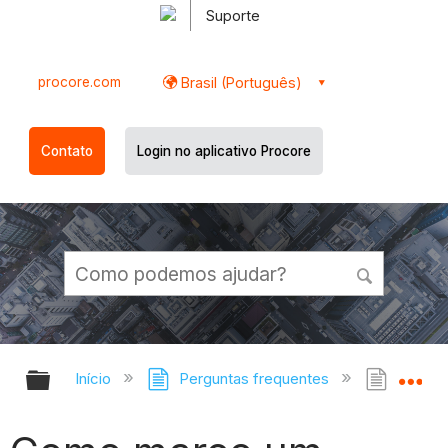
Suporte
procore.com
Brasil (Português)
Contato
Login no aplicativo Procore
Expandir/recolher hierarquia globa
Ex
Início
Perguntas frequentes
Como m