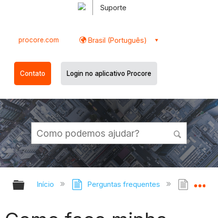
Suporte
procore.com
Brasil (Português)
Contato
Login no aplicativo Procore
Expandir/recolher hierarquia globa
Ex
Início
Perguntas frequentes
Como f