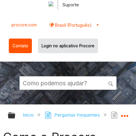
Suporte
procore.com
Brasil (Português)
Contato
Login no aplicativo Procore
Expandir/recolher hierarquia globa
Ex
Início
Perguntas frequentes
Como o