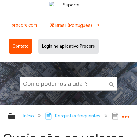
Suporte
procore.com
Brasil (Português)
Contato
Login no aplicativo Procore
Expandir/recolher hierarquia globa
Ex
Início
Perguntas frequentes
Quais 