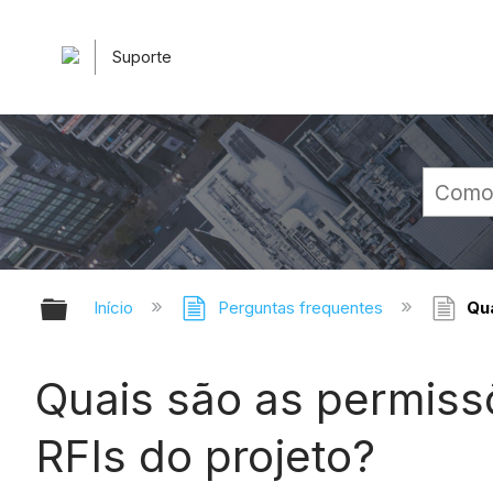
Suporte
Expandir/recolher hierarquia glob
Início
Perguntas frequentes
Qua
Quais são as permiss
RFIs do projeto?