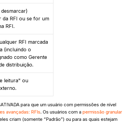
u desmarcar)
or da RFI ou se for um
na RFI.
 qualquer RFI marcada
 (incluindo o
signado como Gerente
 distribuição.
 leitura" ou
externo.
DESATIVADA para que um usuário com permissões de nível
ões avançadas: RFIs
. Os usuários com a
permissão granular
eles criam (somente “Padrão”) ou para as quais estejam