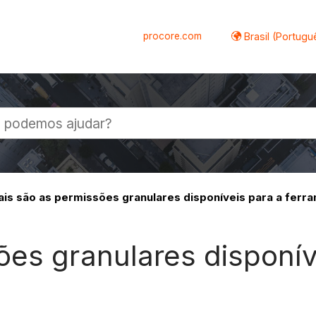
procore.com
Brasil (Portugu
al
is são as permissões granulares disponíveis para a ferra
ões granulares disponív