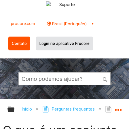
Suporte
procore.com
Brasil (Português)
Contato
Login no aplicativo Procore
Expandir/recolher hierarquia globa
Ex
Início
Perguntas frequentes
O que 