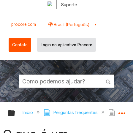
Suporte
procore.com
Brasil (Português)
Contato
Login no aplicativo Procore
Expandir/recolher hierarquia globa
Ex
Início
Perguntas frequentes
O que 