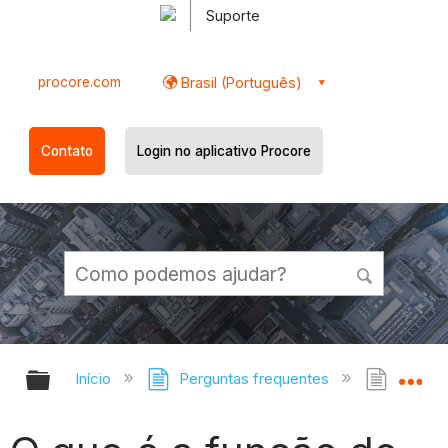
Suporte
procore.com
Brasil (Português)
Contato
Login no aplicativo Procore
Expandir/recolher hierarquia globa
Ex
Início
Perguntas frequentes
O que 