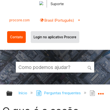
Suporte
procore.com
Brasil (Português)
Contato
Login no aplicativo Procore
Expandir/recolher hierarquia globa
Ex
Início
Perguntas frequentes
O que 