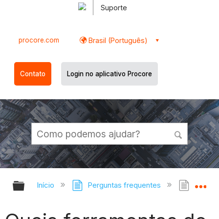
Suporte
procore.com
Brasil (Português)
Contato
Login no aplicativo Procore
Expandir/recolher hierarquia globa
Ex
Início
Perguntas frequentes
Quais 