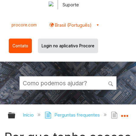
Suporte
procore.com
Brasil (Português)
Contato
Login no aplicativo Procore
Expandir/recolher hierarquia globa
Ex
Início
Perguntas frequentes
Por qu