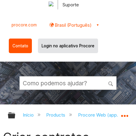
Suporte
procore.com
Brasil (Português)
Contato
Login no aplicativo Procore
Expandir/recolher hierarquia globa
Ex
Início
Products
Procore Web (app.procor