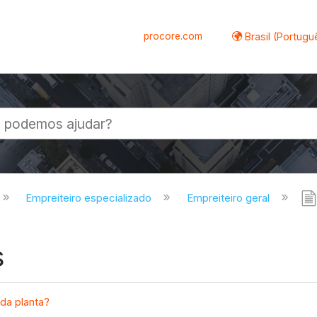
procore.com
Brasil (Portugu
al
Empreiteiro especializado
Empreiteiro geral
s
da planta?