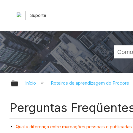
Suporte
Expandir/recolher hierarquia glob
Início
Roteiros de aprendizagem do Procore
Perguntas Freqüente
Qual a diferença entre marcações pessoais e publicadas 