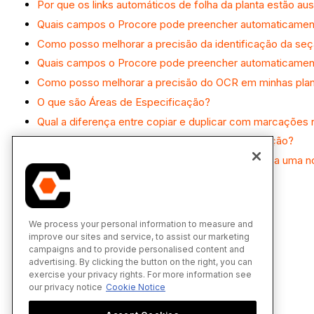
Por que os links automáticos de folha da planta estão au
Quais campos o Procore pode preencher automaticament
Como posso melhorar a precisão da identificação da seç
Quais campos o Procore pode preencher automaticamente
Como posso melhorar a precisão do OCR em minhas pla
O que são Áreas de Especificação?
Qual a diferença entre copiar e duplicar com marcações 
O que é o cronograma de um projeto de construção?
Como aplico marcações de uma revisão anterior a uma n
We process your personal information to measure and
improve our sites and service, to assist our marketing
campaigns and to provide personalised content and
advertising. By clicking the button on the right, you can
exercise your privacy rights. For more information see
our privacy notice
Cookie Notice