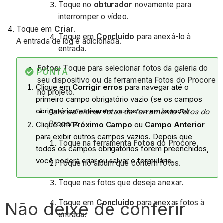
Toque no
obturador
novamente para
interromper o vídeo.
Toque em
Criar
.
Toque em
Concluído
para anexá-lo à
A entrada de log é adicionada.
entrada.
Fotos:
Toque para selecionar fotos da galeria do
PONTA
seu dispositivo
ou
da ferramenta Fotos do Procore
Clique em
Corrigir erros
para navegar até o
no projeto.
primeiro campo obrigatório vazio (se os campos
obrigatórios estiverem vazios ou em branco).
Para adicionar fotos da ferramenta Fotos do
Procore
:
Clique em
Próximo Campo
ou
Campo Anterior
para exibir outros campos vazios. Depois que
Toque na ferramenta
Fotos
do Procore.
todos os campos obrigatórios forem preenchidos,
você poderá criar ou salvar o formulário.
Toque no álbum que contém fotos.
Toque nas fotos que deseja anexar.
Toque em
Concluído
para anexar fotos à
Não deixe de conferir
entrada.