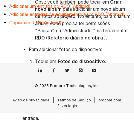
Obs.: você também pode tocar em
Criar
Adicionar um entrada do RDO (Android)
novo álbum
para adicionar um novo álbum
Adicionar entradas de equipamento a um RDO (Android)
de fotos ao projeto. No entanto, para criar um
Copiar um RDO (Android)
álbum, você precisa ter permissões
"Padrão" ou "Administrador" na ferramenta
RDO (Relatório diário de obra
).
Para adicionar fotos do dispositivo:
Toque em
Fotos do dispositivo
.
Toque nas fotos necessárias.
Toque em
Concluído
para anexar as fotos à
© 2025 Procore Technologies, Inc.
entrada.
Aviso de privacidade
Termos de Serviço
procore.com
Arquivos:
Toque em um arquivo do seu
Fazer login
dispositivo móvel para anexá-lo automaticamente à
entrada.