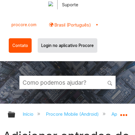
Suporte
procore.com
Brasil (Português)
Contato
Login no aplicativo Procore
Expandir/recolher hierarquia globa
Ex
Início
Procore Mobile (Android)
Aplicativo 