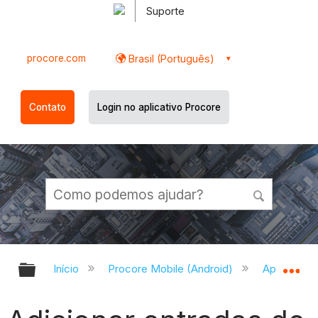
Suporte
procore.com
Brasil (Português)
Contato
Login no aplicativo Procore
Expandir/recolher hierarquia globa
Ex
Início
Procore Mobile (Android)
Aplicativo 