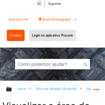
Suporte
procore.com
Brasil (Português)
Contato
Login no aplicativo Procore
Expandir/recolher hierarquia globa
Ex
Início
Procore Mobile (Android)
Aplicativo 