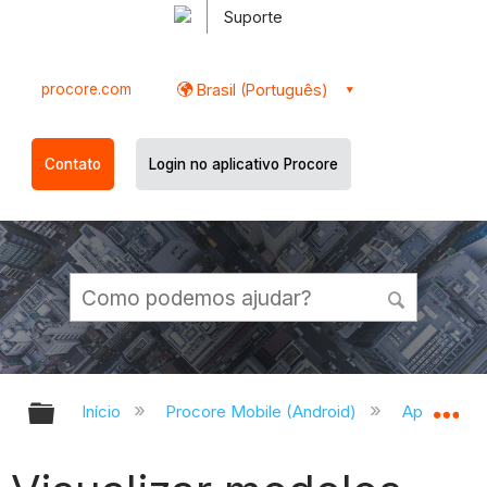
Suporte
procore.com
Brasil (Português)
Contato
Login no aplicativo Procore
Expandir/recolher hierarquia globa
Ex
Início
Procore Mobile (Android)
Aplicativo 