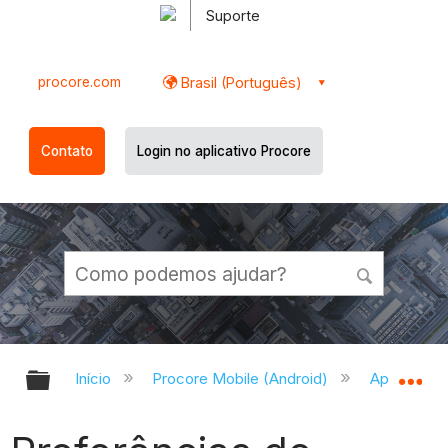
Suporte
procore.com
Brasil (Português)
Contato
Login no aplicativo Procore
Expandir/recolher hierarquia globa
Ex
Início
Procore Mobile (Android)
Aplicativo 