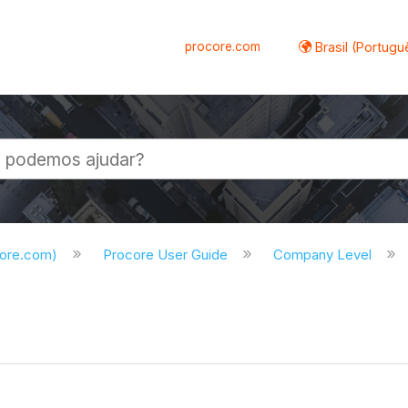
procore.com
Brasil (Portugu
al
core.com)
Procore User Guide
Company Level