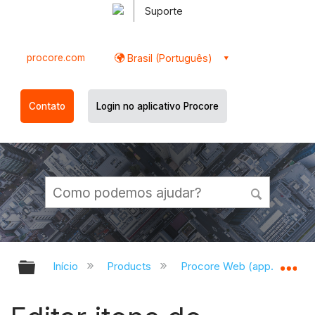
Suporte
procore.com
Brasil (Português)
Contato
Login no aplicativo Procore
Expandir/recolher hierarquia globa
Ex
Início
Products
Procore Web (app.procor