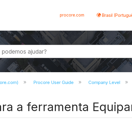
procore.com
Brasil (Portugu
al
core.com)
Procore User Guide
Company Level
ara a ferramenta Equi