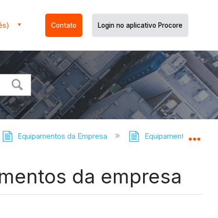
ês)
Contato
Login no aplicativo Procore
Equipamentos da Empresa
Equipamentos da Empr
Expa
pamentos da empresa