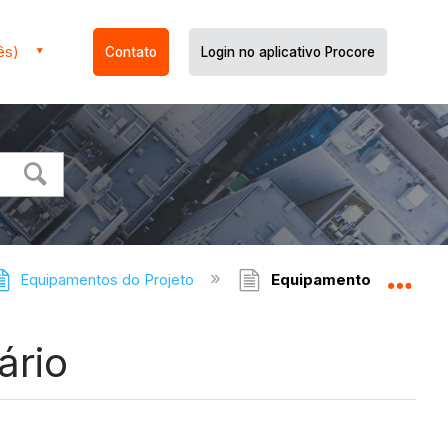
ês)
Contato
Login no aplicativo Procore
Equipamentos do Projeto
Equipamento do projet
Expa
ário