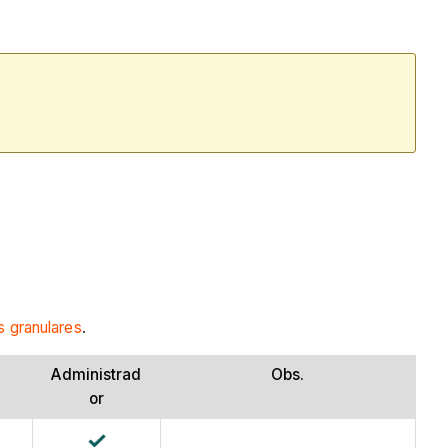
 granulares
.
Administrad
Obs.
or