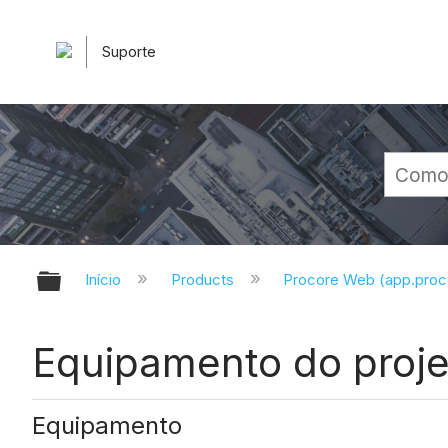
Suporte
Expandir/recolher hierarquia glob
Início
Products
Procore Web (app.pro
Equipamento do proje
Equipamento