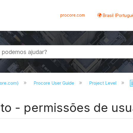
procore.com
Brasil (Portugu
al
core.com)
Procore User Guide
Project Level
to - permissões de usu