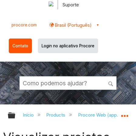
Suporte
procore.com
Brasil (Português)
Contato
Login no aplicativo Procore
Expandir/recolher hierarquia globa
Ex
Início
Products
Procore Web (app.procor