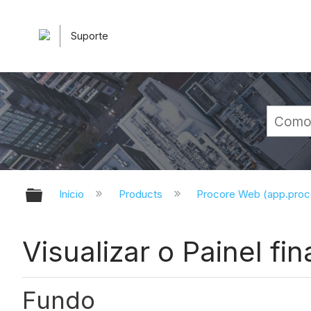
Suporte
Expandir/recolher hierarquia glob
Início
Products
Procore Web (app.pro
Visualizar o Painel fi
Fundo