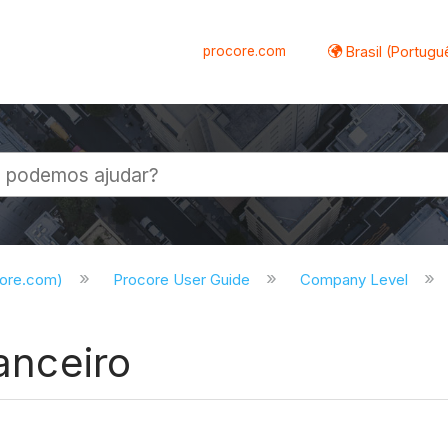
procore.com
Brasil (Portugu
al
core.com)
Procore User Guide
Company Level
nanceiro