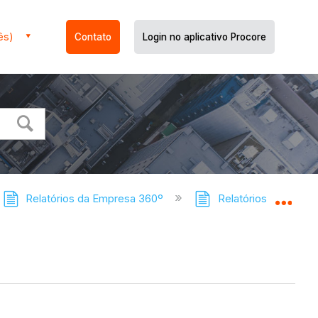
ês)
Contato
Login no aplicativo Procore
Relatórios da Empresa 360º
Relatórios do Compa
Expa