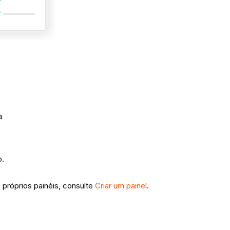
a
o.
 próprios painéis, consulte
Criar um painel
.