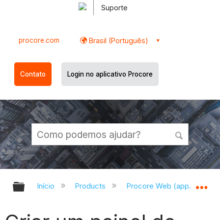
Suporte
procore.com
Brasil (Português)
Contato
Login no aplicativo Procore
Expandir/recolher hierarquia globa
Ex
Início
Products
Procore Web (app.procor