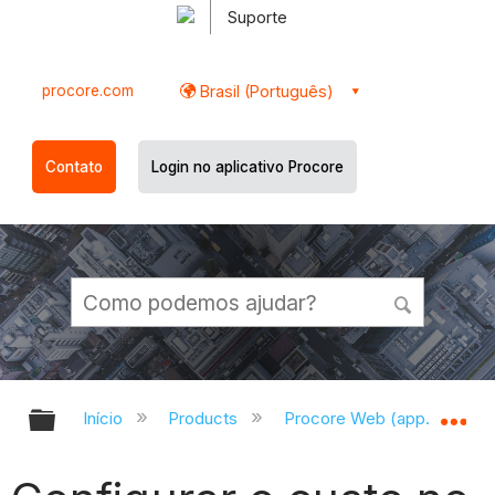
Suporte
procore.com
Brasil (Português)
Contato
Login no aplicativo Procore
Expandir/recolher hierarquia globa
Ex
Início
Products
Procore Web (app.procor