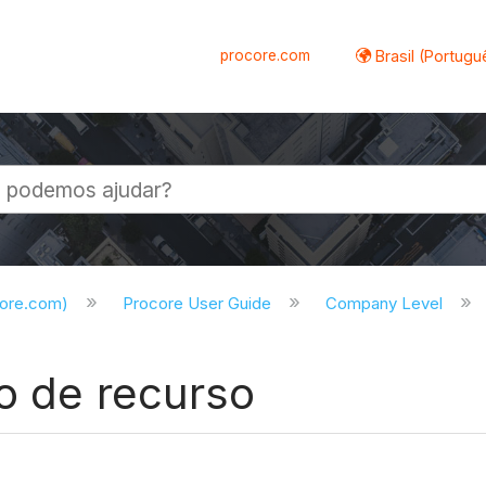
procore.com
Brasil (Portugu
al
core.com)
Procore User Guide
Company Level
ão de recurso