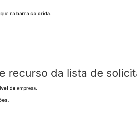
lique na
barra colorida
.
e recurso da lista de solici
ível de
empresa.
ões.