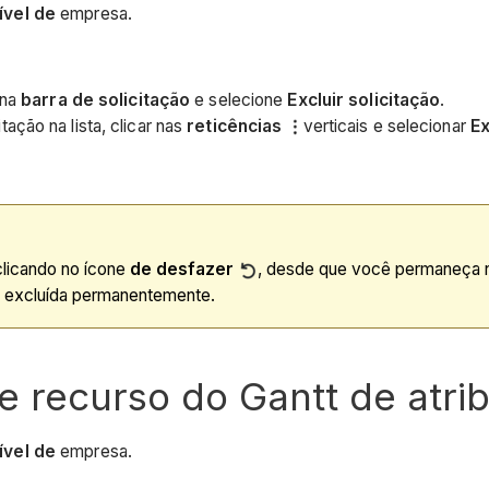
ível de
empresa.
 na
barra de solicitação
e selecione
Excluir solicitação
.
ção na lista, clicar nas
reticências
verticais e selecionar
Ex
clicando no ícone
de desfazer
, desde que você permaneça 
rá excluída permanentemente.
de recurso do Gantt de atri
ível de
empresa.