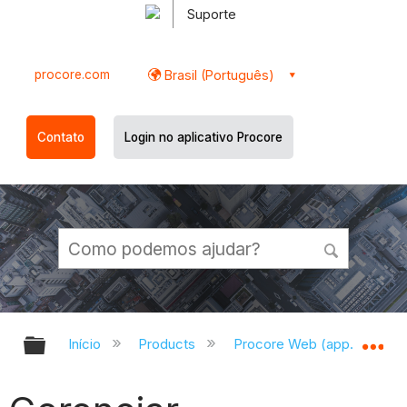
Suporte
procore.com
Brasil (Português)
Contato
Login no aplicativo Procore
Expandir/recolher hierarquia globa
Ex
Início
Products
Procore Web (app.procor