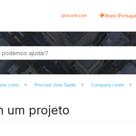
procore.com
Brasil (Portugu
al
core.com)
Procore User Guide
Company Level
m um projeto