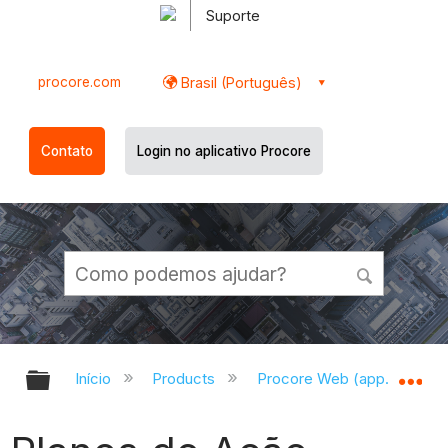
Suporte
procore.com
Brasil (Português)
Contato
Login no aplicativo Procore
Expandir/recolher hierarquia globa
Ex
Início
Products
Procore Web (app.procor