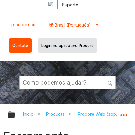
Suporte
procore.com
Brasil (Português)
Contato
Login no aplicativo Procore
Expandir/recolher hierarquia globa
Ex
Início
Products
Procore Web (app.procor