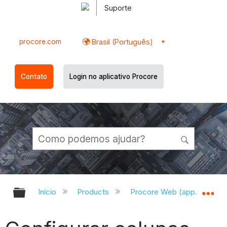
Suporte
procore.com
Brasil (Português)
Contato
Login no aplicativo Procore
Expandir/recolher hierarquia globa
Ex
Início
Products
Procore Web (app.procor