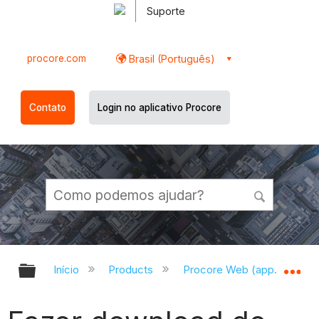
Suporte
procore.com
Brasil (Português)
Contato
Login no aplicativo Procore
Expandir/recolher hierarquia globa
Ex
Início
Products
Procore Web (app.procor