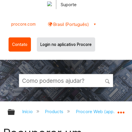
Suporte
procore.com
Brasil (Português)
Contato
Login no aplicativo Procore
Expandir/recolher hierarquia globa
Ex
Início
Products
Procore Web (app.procor