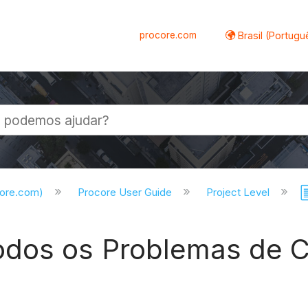
procore.com
Brasil (Portugu
al
core.com)
Procore User Guide
Project Level
dos os Problemas de C