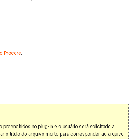
do Procore
.
 preenchidos no plug-in e o usuário será solicitado a
ar o título do arquivo morto para corresponder ao arquivo