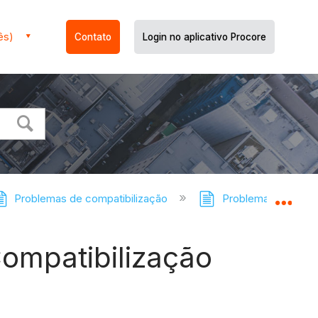
ês)
Contato
Login no aplicativo Procore
Problemas de compatibilização
Problemas de Compat
Expa
ompatibilização