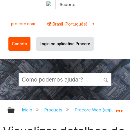
Suporte
procore.com
Brasil (Português)
Contato
Login no aplicativo Procore
Expandir/recolher hierarquia globa
Ex
Início
Products
Procore Web (app.procor