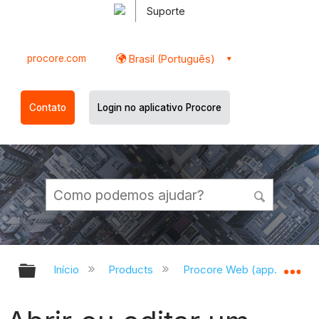
Suporte
procore.com
Brasil (Português)
Contato
Login no aplicativo Procore
Expandir/recolher hierarquia globa
Ex
Início
Products
Procore Web (app.procor