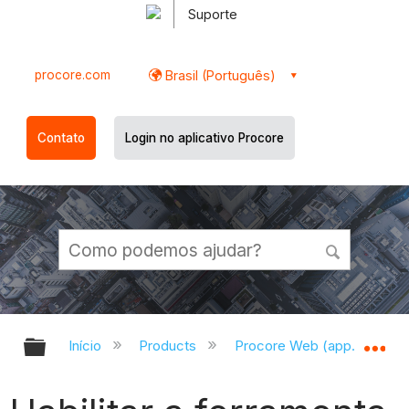
Suporte
procore.com
Brasil (Português)
Contato
Login no aplicativo Procore
Expandir/recolher hierarquia globa
Ex
Início
Products
Procore Web (app.procor