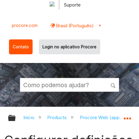
Suporte
procore.com
Brasil (Português)
Contato
Login no aplicativo Procore
Expandir/recolher hierarquia globa
Ex
Início
Products
Procore Web (app.procor