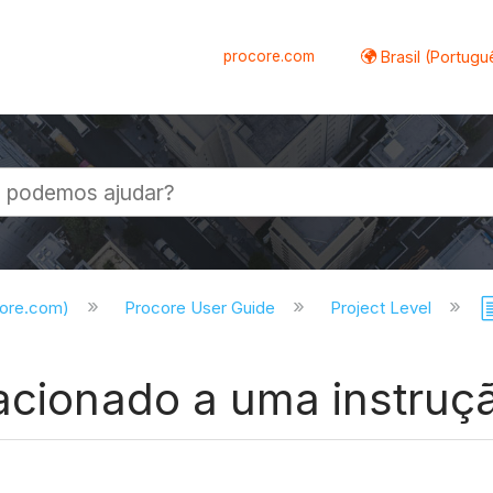
procore.com
Brasil (Portugu
al
core.com)
Procore User Guide
Project Level
lacionado a uma instruç