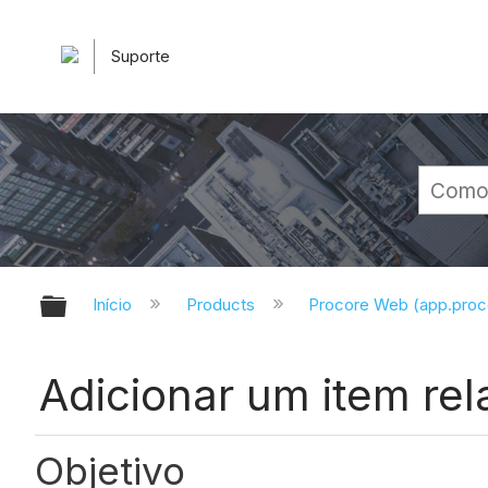
Suporte
Expandir/recolher hierarquia glob
Início
Products
Procore Web (app.pro
Adicionar um item re
Objetivo