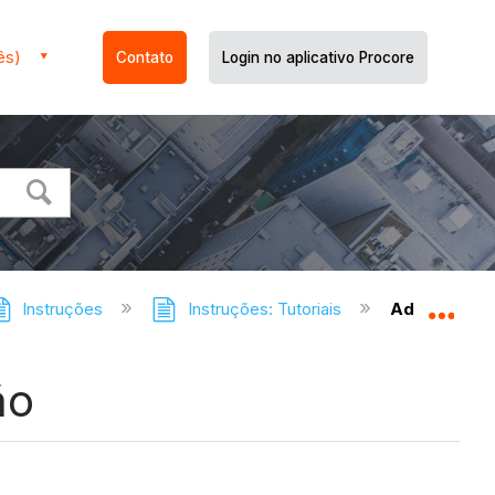
ês)
Contato
Login no aplicativo Procore
Instruções
Instruções: Tutoriais
Adicionar u
Expa
ão