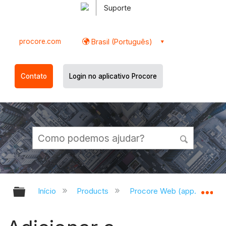
Suporte
procore.com
Brasil (Português)
Contato
Login no aplicativo Procore
Expandir/recolher hierarquia globa
Ex
Início
Products
Procore Web (app.procor