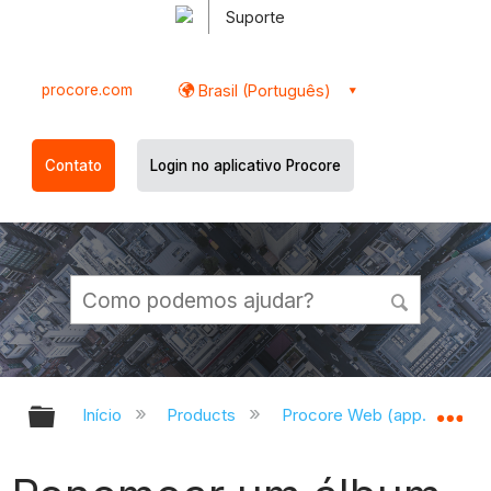
Suporte
procore.com
Brasil (Português)
Contato
Login no aplicativo Procore
Expandir/recolher hierarquia globa
Ex
Início
Products
Procore Web (app.procor