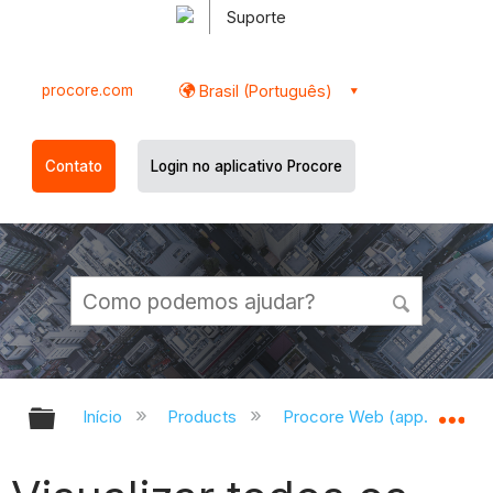
Suporte
procore.com
Brasil (Português)
Contato
Login no aplicativo Procore
Expandir/recolher hierarquia globa
Ex
Início
Products
Procore Web (app.procor