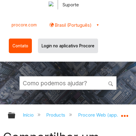
Suporte
procore.com
Brasil (Português)
Contato
Login no aplicativo Procore
Expandir/recolher hierarquia globa
Ex
Início
Products
Procore Web (app.procor