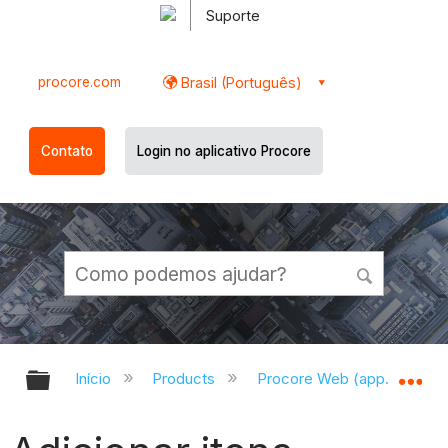
Suporte
procore.com
Brasil (Português)
Contato
Login no aplicativo Procore
Expandir/recolher hierarquia globa
Ex
Início
Products
Procore Web (app.procor