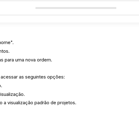
 nome".
ntos.
-as para uma nova ordem.
 acessar as seguintes opções:
o.
sualização.
o a visualização padrão de projetos.