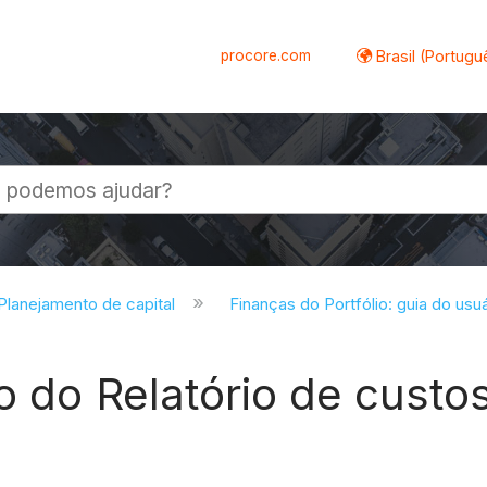
procore.com
Brasil (Portugu
al
 Planejamento de capital
Finanças do Portfólio: guia do usu
o do Relatório de custo