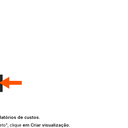
atórios de custos
.
eto", clique
em Criar visualização
.