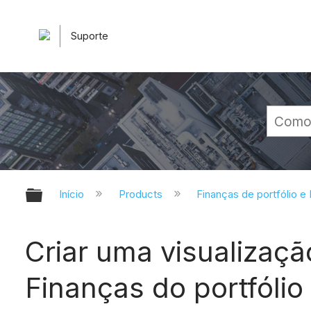
Suporte
Expandir/recolher hierarquia glob
Início
Products
Finanças de portfólio e
Criar uma visualizaçã
Finanças do portfólio