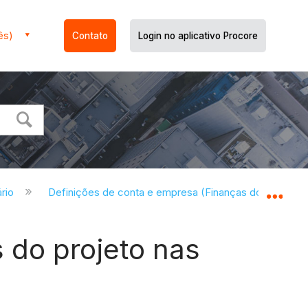
ês)
Contato
Login no aplicativo Procore
ário
Definições de conta e empresa (Finanças do Portfólio
Expa
s do projeto nas